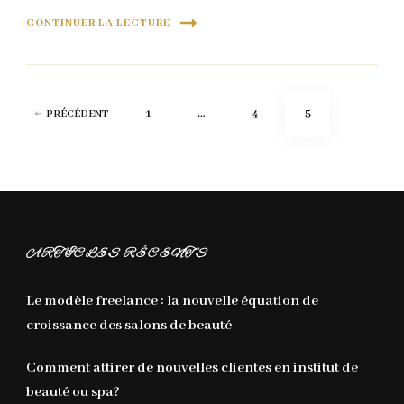
CONTINUER LA LECTURE
Pagination
PAGE
PAGE
PAGE
1
…
4
5
PRÉCÉDENT
des
publications
ARTICLES RÉCENTS
Le modèle freelance : la nouvelle équation de
croissance des salons de beauté
Comment attirer de nouvelles clientes en institut de
beauté ou spa?