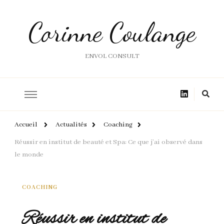
Corinne Coulange
ENVOL CONSULT
Accueil
Actualités
Coaching
Réussir en institut de beauté et Spa: Ce que j’ai observé dans
le monde
COACHING
Réussir en institut de