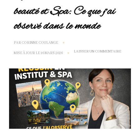
beauté et Spa: Ce que j’ai
observé dans le monde
PAR
CORINNE COULANGE
SUR
LAISSER UN COMMENTAIRE
MISE À JOUR LE
16 MARS 2026
RÉUSSIR
EN
INSTITUT
DE
BEAUTÉ
ET
SPA:
CE
QUE
J’AI
OBSERVÉ
DANS
LE
MONDE