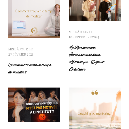
MISE À JOUR LE
10 SEPTEMBRE 2024
Le Recrutement
MISE À JOUR LE
International dans
27 FÉVRIER 2021
l’Esthétique : Défis et
Comment trouver le temps
Solutions
de méditer?