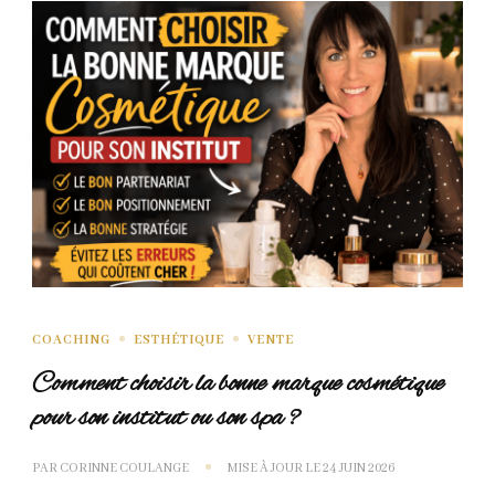
COACHING
ESTHÉTIQUE
VENTE
Comment choisir la bonne marque cosmétique
pour son institut ou son spa ?
PAR
CORINNE COULANGE
MISE À JOUR LE
24 JUIN 2026